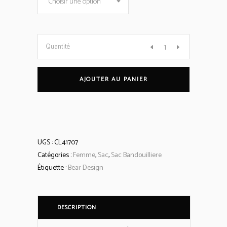
Choisir une option
Sac
Quantité
bandoulière
AJOUTER AU PANIER
'Miley'
cuir
UGS :
CL41707
quantity
Catégories :
Femme
,
Sac
,
Sac Bandouilliere
Étiquette :
Bear Design
DESCRIPTION