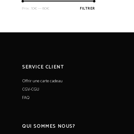
Prix
Prix
FILTRER
Prix :
10€
—
80€
min
max
SERVICE CLIENT
Offrir une carte cadeau
CGV-CGU
FAQ
QUI SOMMES NOUS?