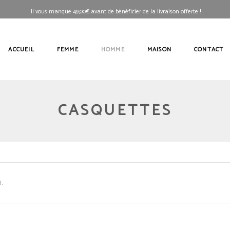
Il vous manque
49,00
€
avant de bénéficier de la livraison offerte !
ACCUEIL
FEMME
HOMME
MAISON
CONTACT
CASQUETTES
.