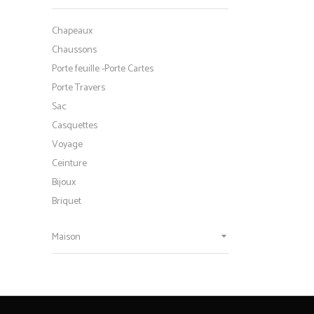
Chapeaux
Chaussons
Porte feuille -Porte Cartes
Porte Travers
Sac
Casquettes
Voyage
Ceinture
Bijoux
Briquet
Maison