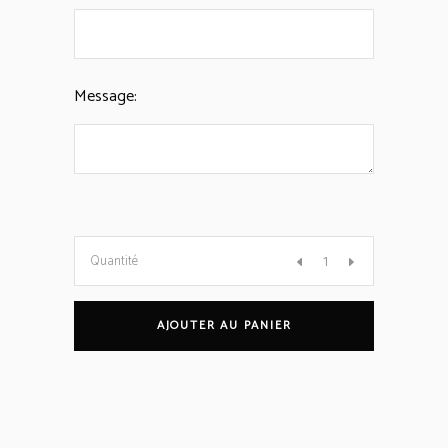
Message:
Carte
Quantité
Cadeau
AJOUTER AU PANIER
quantity