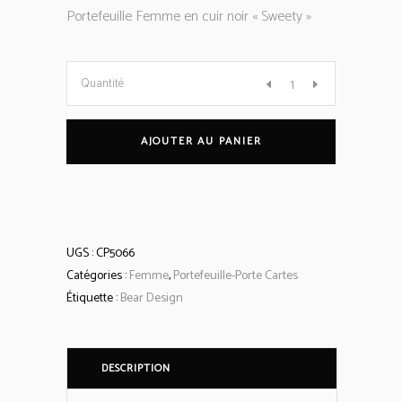
Portefeuille Femme en cuir noir « Sweety »
Portefeuille
Quantité
"Sweety"
AJOUTER AU PANIER
cuir
quantity
UGS :
CP5066
Catégories :
Femme
,
Portefeuille-Porte Cartes
Étiquette :
Bear Design
DESCRIPTION