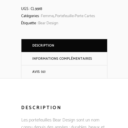
UGS :
CL9918
Catégories :
Femme
,
Portefeuille-Porte Cartes
Étiquette :
Bear Design
DESCRIPTION
INFORMATIONS COMPLÉMENTAIRES
AVIS (0)
DESCRIPTION
Les portefeuilles Bear Design sont un nom
connu depuis des années : durables, beaux et