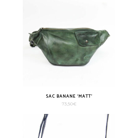
SAC BANANE ‘MATT’
73,50
€