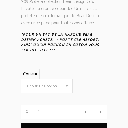
30996 de la collection Bear Design Cow
Lavato. La grande soeur des Umi ; Le sac
portefeuille emblématique de Bear Design
avec un espace pour toutes vos affaires.
*POUR UN SAC DE LA MARQUE BEAR
DESIGN ACHETÉ, 1 PORTE CLÉ ASSORTI
AINSI QU’UN POCHON EN COTON VOUS
SERONT OFFERTS.
Couleur
Choisir une option
sac
Quantité
bourse