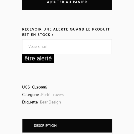
AJOUTER AU PANIER
'Uma'
quantity
RECEVOIR UNE ALERTE QUAND LE PRODUIT
EST EN STOCK :
être alerté
UGS :
CL30996
Catégorie :
Porté Travers
Étiquette :
Bear Design
DESCRIPTION