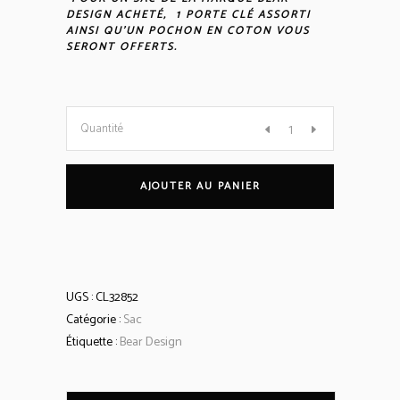
DESIGN ACHETÉ, 1 PORTE CLÉ ASSORTI
AINSI QU’UN POCHON EN COTON VOUS
SERONT OFFERTS.
Sac
Quantité
à
AJOUTER AU PANIER
dos
'Iris'
UGS :
CL32852
quantity
Catégorie :
Sac
Étiquette :
Bear Design