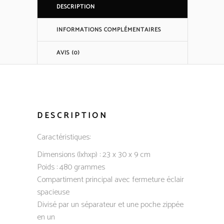
DESCRIPTION
INFORMATIONS COMPLÉMENTAIRES
AVIS (0)
DESCRIPTION
Caractéristiques:
Dimensions (lxhxp) : 23 x 30 x 9 cm
Poids : 480 grammes
Compartiment principal avec fermeture éclair
spacieuse
Divisé par un séparateur et une poche zippée
en un