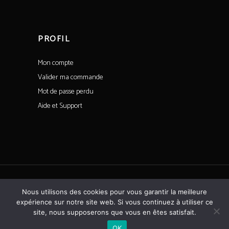
PROFIL
Mon compte
Valider ma commande
Mot de passe perdu
Aide et Support
Tous droits réservés©CoeurdeSaintFargeau
Nous utilisons des cookies pour vous garantir la meilleure
expérience sur notre site web. Si vous continuez à utiliser ce
Propulsé par l'agence
made & archi
site, nous supposerons que vous en êtes satisfait.
OK