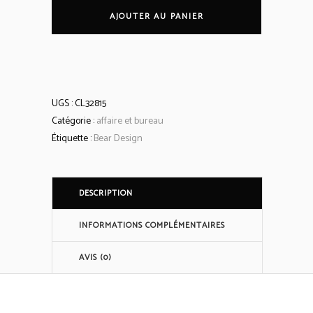
pour
AJOUTER AU PANIER
ordinateur
portable
UGS :
CL32815
'Hugo'
Catégorie :
affaire et bureau
Étiquette :
Bear Design
quantity
DESCRIPTION
INFORMATIONS COMPLÉMENTAIRES
AVIS (0)