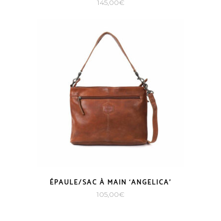
145,00
€
ÉPAULE/SAC À MAIN ‘ANGELICA’
105,00
€