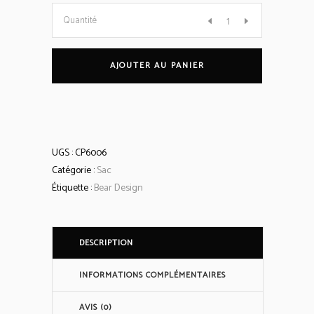
Sac
Quantité
à
AJOUTER AU PANIER
main/Sac
à
UGS :
CP6006
bandoulière
Catégorie :
Sac
Étiquette :
Bear Design
'Katya'
quantity
DESCRIPTION
INFORMATIONS COMPLÉMENTAIRES
AVIS (0)