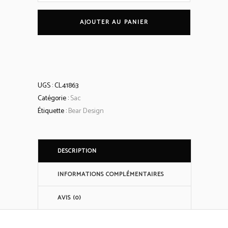
à
AJOUTER AU PANIER
Main/
Épaule
UGS :
CL41863
'Fleur'
Catégorie :
Sac
Étiquette :
Bear Design
quantity
DESCRIPTION
INFORMATIONS COMPLÉMENTAIRES
AVIS (0)