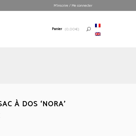
M’inscrire / Me connecter
Panier
(
0,00
€
)
SAC À DOS ‘NORA’
€