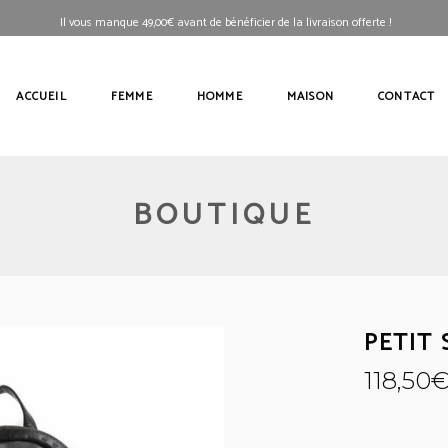
Il vous manque
49,00
€
avant de bénéficier de la livraison offerte !
ACCUEIL
FEMME
HOMME
MAISON
CONTACT
BOUTIQUE
PETIT 
118,50