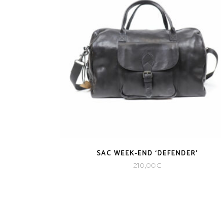
SAC WEEK-END ‘DEFENDER’
210,00
€