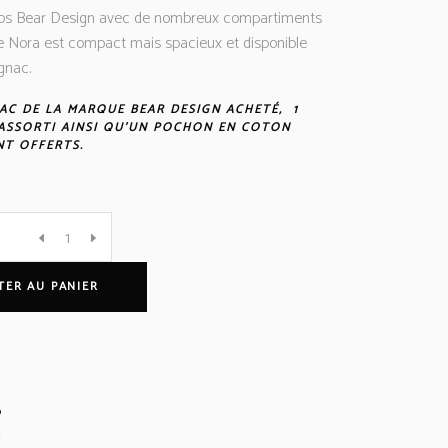
dos Bear Design avec de nombreux compartiments
 Le Nora est compact mais spacieux et disponible
gnac.
AC DE LA MARQUE BEAR DESIGN ACHETÉ, 1
ASSORTI AINSI QU’UN POCHON EN COTON
T OFFERTS.
TER AU PANIER
6
c