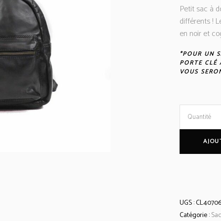
Petit sac à 
différents !
en noir et co
*POUR UN S
PORTE CLÉ 
VOUS SERON
Petit
Quantité
Sac
AJOU
à
Dos
UGS :
CL4070
'Nora'
Catégorie :
Sa