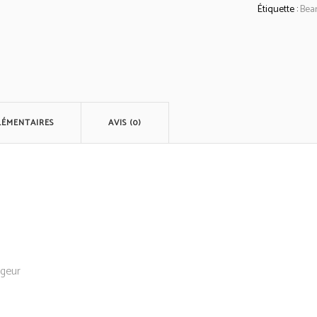
Étiquette :
Bea
quantity
LÉMENTAIRES
AVIS (0)
rgeur