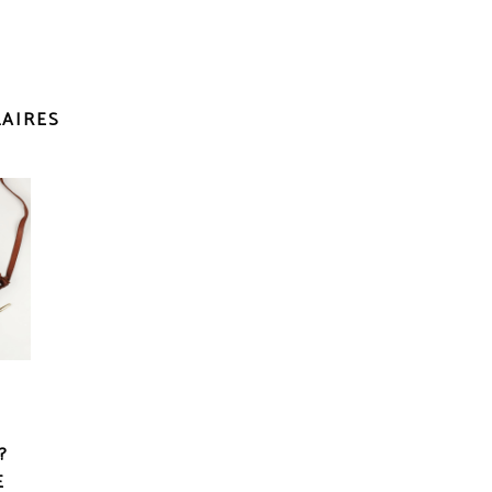
LAIRES
?
E