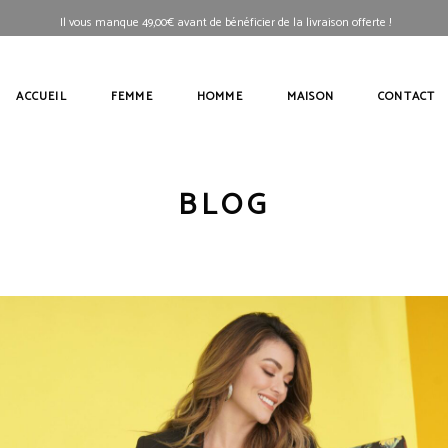
Il vous manque
49,00
€
avant de bénéficier de la livraison offerte !
ACCUEIL
FEMME
HOMME
MAISON
CONTACT
BLOG