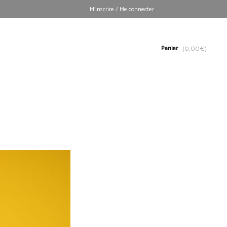
M’inscrire / Me connecter
Panier
(
0,00
€
)