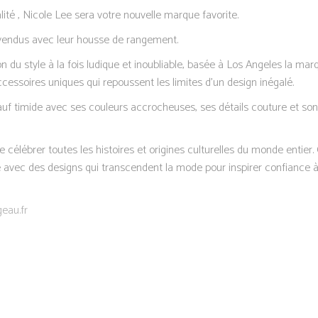
alité , Nicole Lee sera votre nouvelle marque favorite.
,vendus avec leur housse de rangement.
on du style à la fois ludique et inoubliable, basée à Los Angeles la ma
cessoires uniques qui repoussent les limites d’un design inégalé.
auf timide avec ses couleurs accrocheuses, ses détails couture et son 
e célébrer toutes les histoires et origines culturelles du monde entier.
avec des designs qui transcendent la mode pour inspirer confiance
eau.fr