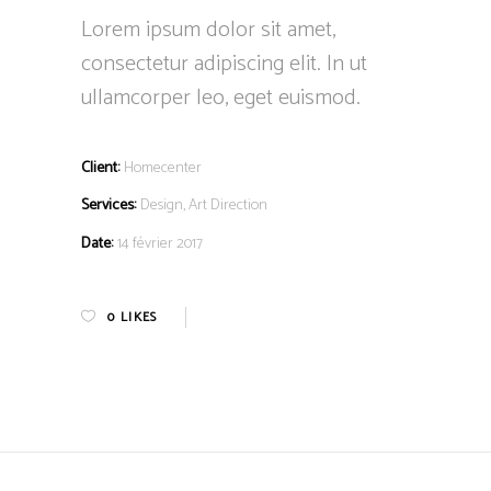
Lorem ipsum dolor sit amet,
consectetur adipiscing elit. In ut
ullamcorper leo, eget euismod.
Client:
Homecenter
Services:
Design, Art Direction
Date:
14 février 2017
0
LIKES