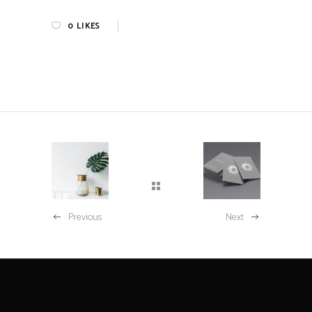
0
LIKES
Previous
Next