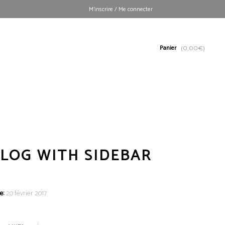
M’inscrire / Me connecter
Panier
(
0,00
€
)
LOG WITH SIDEBAR
e:
20 février 2017