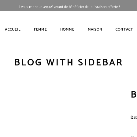
Il vous manque
49,00
€
avant de bénéficier de la livraison offerte !
ACCUEIL
FEMME
HOMME
MAISON
CONTACT
BLOG WITH SIDEBAR
B
Dat