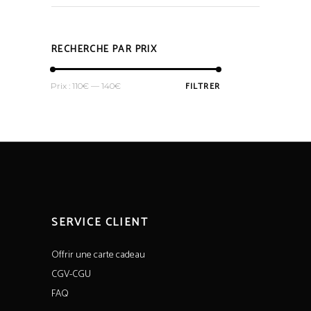
RECHERCHE PAR PRIX
Prix
Prix
FILTRER
Prix :
110€
—
140€
min
max
SERVICE CLIENT
Offrir une carte cadeau
CGV-CGU
FAQ