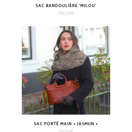
SAC BANDOULIÈRE ‘MILOU’
135,00
€
SAC PORTÉ MAIN « JASMIJN »
115,00
€