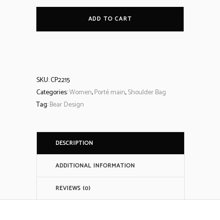
bandoulière
ADD TO CART
'Milou'
quantity
SKU:
CP2215
Categories:
Women
,
Porté main
,
Shoulder Bag
Tag:
Bear Design
DESCRIPTION
ADDITIONAL INFORMATION
REVIEWS (0)