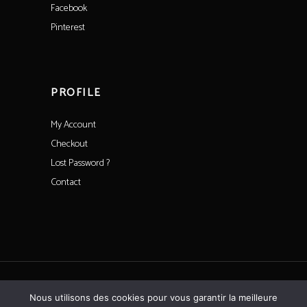
Facebook
Pinterest
PROFILE
My Account
Checkout
Lost Password ?
Contact
All rights reserved©CoeurdeSaintFargeau
Nous utilisons des cookies pour vous garantir la meilleure