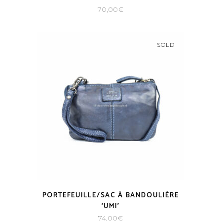
70,00
€
SOLD
PORTEFEUILLE/SAC À BANDOULIÈRE
‘UMI’
74,00
€