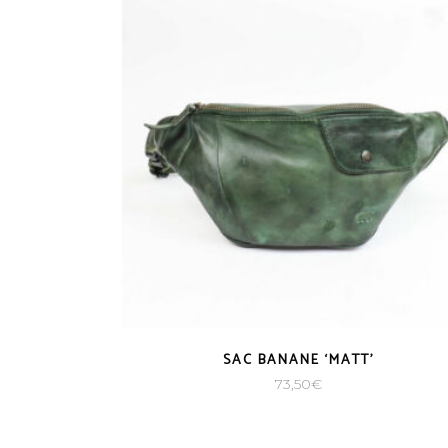
SAC BANANE ‘MATT’
73,50
€