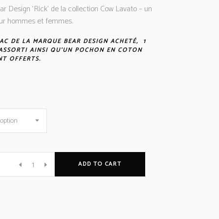
ar Design ‘Rick’ de la collection Cow Lavato – un
our hommes et femmes.
AC DE LA MARQUE BEAR DESIGN ACHETÉ, 1
ASSORTI AINSI QU’UN POCHON EN COTON
T OFFERTS.
option
ADD TO CART