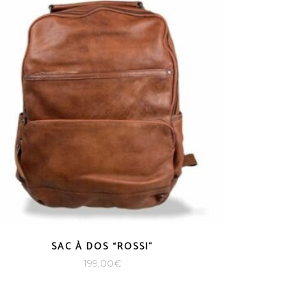
SAC À DOS “ROSSI”
199,00
€