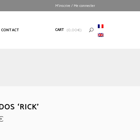
M’inscrire / Me connecter
CART
CONTACT
(
0,00
€
)
DOS ‘RICK’
€