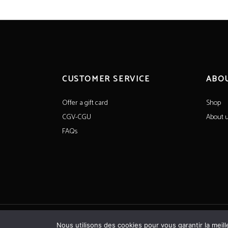
CUSTOMER SERVICE
ABO
Offer a gift card
Shop
CGV-CGU
About 
FAQs
All rights reserved©CoeurdeSaintFargeau
Nous utilisons des cookies pour vous garantir la meill