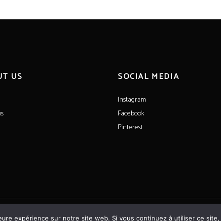
UT US
SOCIAL MEDIA
Instagram
us
Facebook
Pinterest
Powered by the agency
made & archi
eure expérience sur notre site web. Si vous continuez à utiliser ce sit