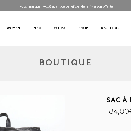
Il vous manque
49,00
€
avant de bénéficier de la livraison offerte !
WOMEN
MEN
HOUSE
SHOP
ABOUT US
BOUTIQUE
SAC À 
184,00