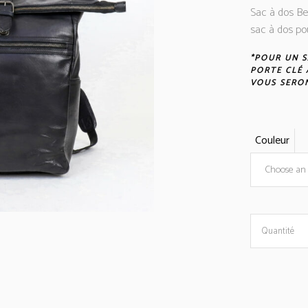
Sac à dos Be
sac à dos p
*POUR UN S
PORTE CLÉ 
VOUS SERON
Couleur
Choose an 
Sac
Quantité
à
dos