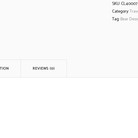
SKU:
CL40007
'Rick'
Category:
Trav
Tag:
Bear Des
quantity
TION
REVIEWS (0)