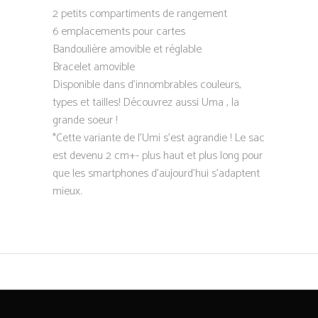
2 petits compartiments de rangement
6 emplacements pour cartes
Bandoulière amovible et réglable
Bracelet amovible
Disponible dans d’innombrables couleurs,
types et tailles! Découvrez aussi Uma , la
grande soeur !
*Cette variante de l’Umi s’est agrandie ! Le sac
est devenu 2 cm+- plus haut et plus long pour
que les smartphones d’aujourd’hui s’adaptent
mieux.